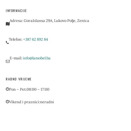
INFORMACIJE
Adresa:
Goraždansa 29A, Lukovo Polje, Zenica
Telefon:
+387 62 892 84
E-mail:
info@lamobel.ba
RADNO VRIJEME
Pon – Pet:
08:00 – 17:00
Vikend i praznici:
neradni