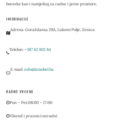
boravke kao i namještaj za radne i javne prostore.
INFORMACIJE
Adresa:
Goraždansa 29A, Lukovo Polje, Zenica
Telefon:
+387 62 892 84
E-mail:
info@lamobel.ba
RADNO VRIJEME
Pon – Pet:
08:00 – 17:00
Vikend i praznici:
neradni