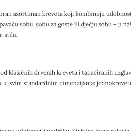
an asortiman kreveta koji kombinuju udobnost, k
spavaću sobu, sobu za goste ili dječju sobu – u n
 stilu.
d klasičnih drvenih kreveta i tapaciranih uzglav
 u svim standardnim dimenzijama: jednokrevetni,
malnu udobnost i podršku. Stabilna konstrukcija,