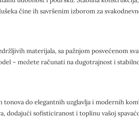
dušeka čine ih savršenim izborom za svakodnevno
 izdržljivih materijala, sa pažnjom posvećenom sva
odel – možete računati na dugotrajnost i stabilno
ih tonova do elegantnih uzglavlja i modernih komb
ra, dodajući sofisticiranost i toplinu vašoj spavaćo