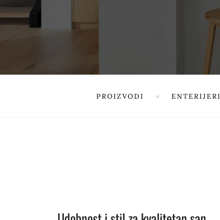
PROIZVODI
ENTERIJER
Udobnost i stil za kvalitetan san