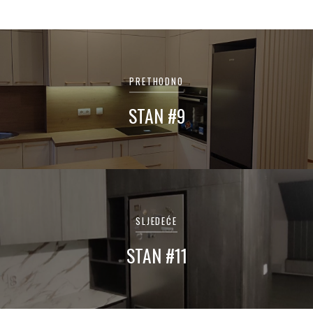
Navigacija
članaka
PRETHODNO
STAN #9
SLJEDEĆE
STAN #11