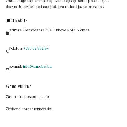
vrste namještaja: kuhinje, spavaće i dječije sobe, predsoblja i
dnevne boravke kao i namještaj za radne i javne prostore.
INFORMACIJE
Adresa:
Goraždansa 29A, Lukovo Polje, Zenica
Telefon:
+387 62 892 84
E-mail:
info@lamobel.ba
RADNO VRIJEME
Pon – Pet:
08:00 – 17:00
Vikend i praznici:
neradni