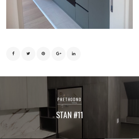
Navigacija
članaka
PRETHODNO
STAN #11