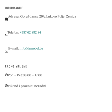
INFORMACIJE
Adresa:
Goraždansa 29A, Lukovo Polje, Zenica
Telefon:
+387 62 892 84
E-mail:
info@lamobel.ba
RADNO VRIJEME
Pon – Pet:
08:00 – 17:00
Vikend i praznici:
neradni