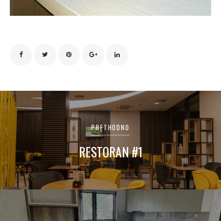
Navigacija
članaka
PRETHODNO
RESTORAN #1