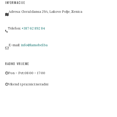
INFORMACIJE
Adresa:
Goraždansa 29A, Lukovo Polje, Zenica
Telefon:
+387 62 892 84
E-mail:
info@lamobel.ba
RADNO VRIJEME
Pon – Pet:
08:00 – 17:00
Vikend i praznici:
neradni