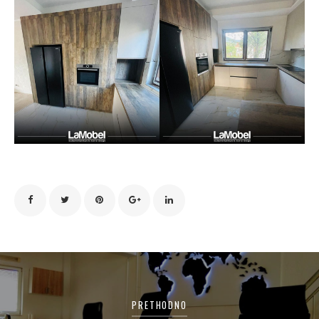
Navigacija
članaka
PRETHODNO