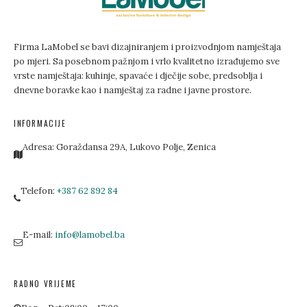
Firma LaMobel se bavi dizajniranjem i proizvodnjom namještaja
po mjeri. Sa posebnom pažnjom i vrlo kvalitetno izrađujemo sve
vrste namještaja: kuhinje, spavaće i dječije sobe, predsoblja i
dnevne boravke kao i namještaj za radne i javne prostore.
INFORMACIJE
Adresa:
Goraždansa 29A, Lukovo Polje, Zenica
Telefon:
+387 62 892 84
E-mail:
info@lamobel.ba
RADNO VRIJEME